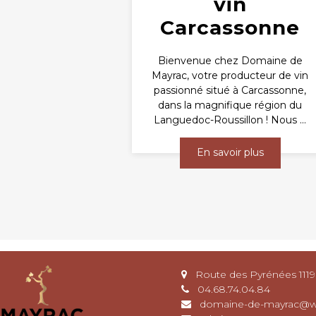
vin
Carcassonne
Bienvenue chez Domaine de
Mayrac, votre producteur de vin
passionné situé à Carcassonne,
dans la magnifique région du
Languedoc-Roussillon ! Nous ...
En savoir plus
Route des Pyrénées 111
04.68.74.04.84
domaine-de-mayrac@w