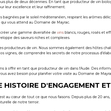
puis plus de deux décennies. En tant que producteur de vin bio
ur leur excellence et leur raffinement.
gnées par le soleil méditerranéen, respirant les arômes délicats
e qui vous attend au Domaine de Mayrac.
r créer une gamme diversifiée de
vins
blancs, rouges, rosés et e
développe des saveurs riches et complexes.
producteurs de vin. Nous sommes également des hôtes chaleureu
er nos vignes, de comprendre les secrets de notre processus d'él
s à offrir en tant que producteur de vin dans l'Aude. Des informa
ous avez besoin pour planifier votre visite au Domaine de Mayra
E HISTOIRE D'ENGAGEMENT ET
t au cœur de tout ce que nous faisons. Depuis plus de 20 ans,
urelle de notre terroir.