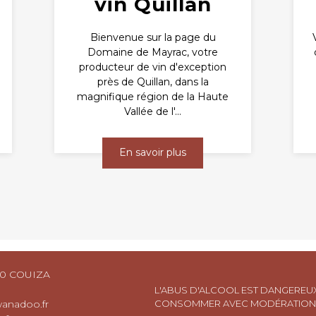
vin Quillan
Bienvenue sur la page du
Domaine de Mayrac, votre
producteur de vin d'exception
près de Quillan, dans la
magnifique région de la Haute
Vallée de l'...
En savoir plus
90 COUIZA
L'ABUS D'ALCOOL EST DANGEREUX
anadoo.fr
CONSOMMER AVEC MODÉRATION