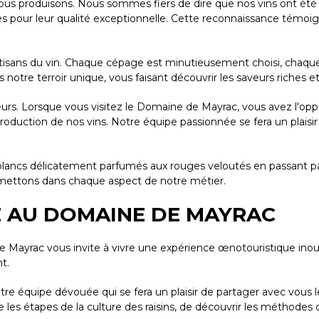
ous produisons. Nous sommes fiers de dire que nos vins ont été r
es pour leur qualité exceptionnelle. Cette reconnaissance témoi
ans du vin. Chaque cépage est minutieusement choisi, chaque ra
otre terroir unique, vous faisant découvrir les saveurs riches e
eurs. Lorsque vous visitez le Domaine de Mayrac, vous avez l'op
roduction de nos vins. Notre équipe passionnée se fera un plaisi
lancs délicatement parfumés aux rouges veloutés en passant par l
us mettons dans chaque aspect de notre métier.
 AU DOMAINE DE MAYRAC
de Mayrac vous invite à vivre une expérience œnotouristique in
t.
otre équipe dévouée qui se fera un plaisir de partager avec vous 
es étapes de la culture des raisins, de découvrir les méthodes d