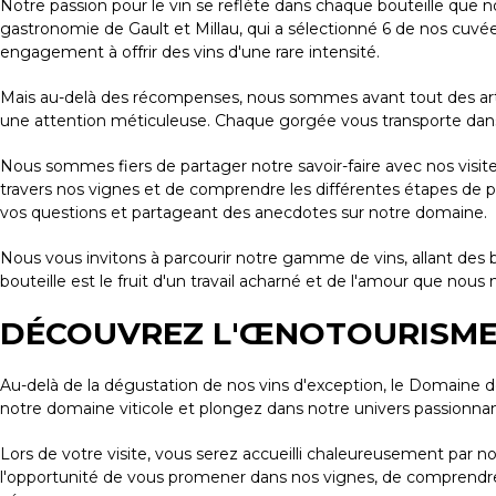
Notre passion pour le vin se reflète dans chaque bouteille que n
gastronomie de Gault et Millau, qui a sélectionné 6 de nos cuvé
engagement à offrir des vins d'une rare intensité.
Mais au-delà des récompenses, nous sommes avant tout des artis
une attention méticuleuse. Chaque gorgée vous transporte dans n
Nous sommes fiers de partager notre savoir-faire avec nos visit
travers nos vignes et de comprendre les différentes étapes de p
vos questions et partageant des anecdotes sur notre domaine.
Nous vous invitons à parcourir notre gamme de vins, allant des b
bouteille est le fruit d'un travail acharné et de l'amour que no
DÉCOUVREZ L'ŒNOTOURISME
Au-delà de la dégustation de nos vins d'exception, le Domaine 
notre domaine viticole et plongez dans notre univers passionnan
Lors de votre visite, vous serez accueilli chaleureusement par n
l'opportunité de vous promener dans nos vignes, de comprendre l