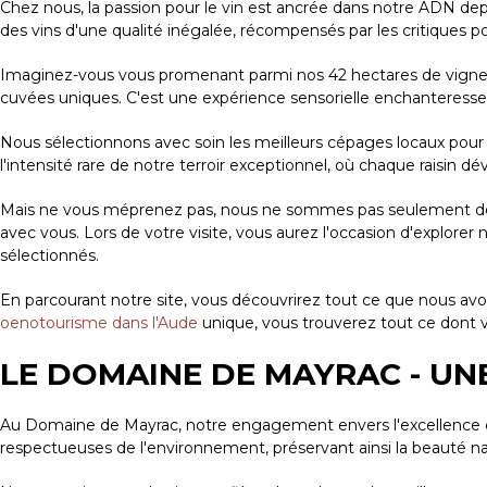
Chez nous, la passion pour le vin est ancrée dans notre ADN de
des vins d'une qualité inégalée, récompensés par les critiques po
Imaginez-vous vous promenant parmi nos 42 hectares de vignes bai
cuvées uniques. C'est une expérience sensorielle enchanteress
Nous sélectionnons avec soin les meilleurs cépages locaux pou
l'intensité rare de notre terroir exceptionnel, où chaque raisin 
Mais ne vous méprenez pas, nous ne sommes pas seulement des 
avec vous. Lors de votre visite, vous aurez l'occasion d'explor
sélectionnés.
En parcourant notre site, vous découvrirez tout ce que nous avon
oenotourisme dans l'Aude
unique, vous trouverez tout ce dont v
LE DOMAINE DE MAYRAC - UN
Au Domaine de Mayrac, notre engagement envers l'excellence es
respectueuses de l'environnement, préservant ainsi la beauté nat