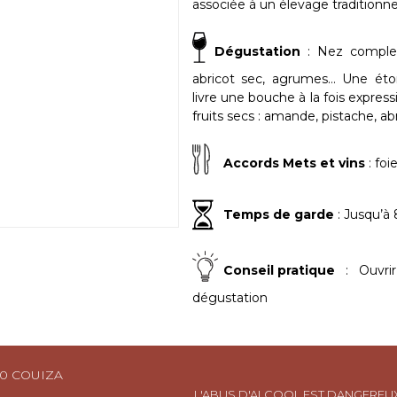
associée à un élevage traditionn
Dégustation
: Nez complexe
abricot sec, agrumes… Une éto
livre une bouche à la fois expre
fruits secs : amande, pistache, a
Accords Mets et vins
: foi
Temps de garde
: Jusqu’à 
Conseil pratique
: Ouvrir
dégustation
90 COUIZA
L'ABUS D'ALCOOL EST DANGEREUX