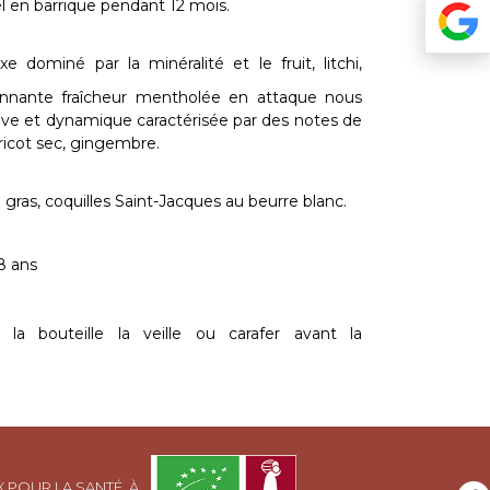
el en barrique pendant 12 mois.
 dominé par la minéralité et le fruit, litchi,
nnante fraîcheur mentholée en attaque nous
ssive et dynamique caractérisée par des notes de
bricot sec, gingembre.
e gras, coquilles Saint-Jacques au beurre blanc.
8 ans
 la bouteille la veille ou carafer avant la
 POUR LA SANTÉ, À