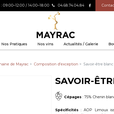
: 09:00–12:00 / 14:00–18:00
04.68.74.04.84
Contac
Nos Pratiques
Nos vins
Actualités / Galerie
Bo
aine de Mayrac
Composition d'exception
Savoir-être blan
SAVOIR-ÊTR
Cépages
: 75% Chenin bla
Spécificités
: AOP Limoux iss